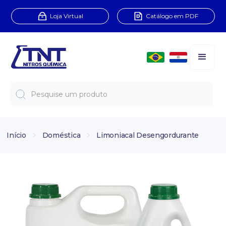
Loja Virtual
Catálogo em PDF
Início
Doméstica
Limoniacal Desengordurante